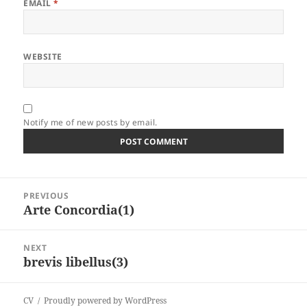
EMAIL
*
WEBSITE
Notify me of new posts by email.
Post
PREVIOUS
navigation
Arte Concordia(1)
Previous
post:
NEXT
brevis libellus(3)
Next
post:
CV
Proudly powered by WordPress