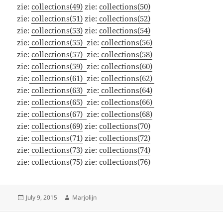
zie:
collections(49)
zie:
collections(50)
zie:
collections(51)
zie:
collections(52)
zie:
collections(53)
zie:
collections(54)
zie:
collections(55)
zie:
collections(56)
zie:
collections(57)
zie:
collections(58)
zie:
collections(59)
zie:
collections(60)
zie:
collections(61)
zie:
collections(62)
zie:
collections(63)
zie:
collections(64)
zie:
collections(65)
zie:
collections(66)
zie:
collections(67)
zie:
collections(68)
zie:
collections(69)
zie:
collections(70)
zie:
collections(71)
zie:
collections(72)
zie:
collections(73)
zie:
collections(74)
zie:
collections(75)
zie:
collections(76)
Posted
Author
July 9, 2015
Marjolijn
on