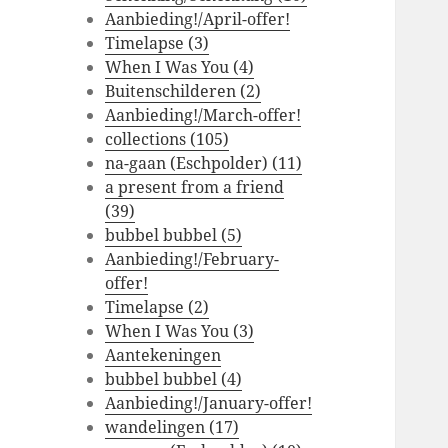
Aanbieding!/April-offer!
Timelapse (3)
When I Was You (4)
Buitenschilderen (2)
Aanbieding!/March-offer!
collections (105)
na-gaan (Eschpolder) (11)
a present from a friend
(39)
bubbel bubbel (5)
Aanbieding!/February-
offer!
Timelapse (2)
When I Was You (3)
Aantekeningen
bubbel bubbel (4)
Aanbieding!/January-offer!
wandelingen (17)