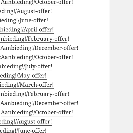
:
Aanbieding!/October-offer!
ding!/August-offer!
eding!/June-offer!
bieding!/April-offer!
nbieding!/February-offer
!
:
Aanbieding!/December-offer!
:
Aanbieding!/October-offer!
bieding!/July-offer!
eding!/May-offer!
eding!/March-offer!
nbieding!/February-offer!
:
Aanbieding!/December-offer!
:
Aanbieding!/October-offer!
ding!/August-offer!
ding!/June-offer!