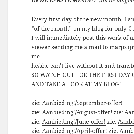
IN DE EERSTE MINUUT
van de volge
Every first day of the new month, I a
“of the month” on my blog for only € 
I will immediately post this work of a
viewer sending me a mail to marjol
me
he/she can’t live without it and transf
SO WATCH OUT FOR THE FIRST DAY
AND TAKE A LOOK AT MY BLOG!
zie:
Aanbieding!/September-offer!
zie:
Aanbieding!/August-offer!
zie:
Aan
zie:
Aanbieding!/June-offer!
zie:
Aanbi
zie:
Aanbieding!/April-offer!
zie:
Aanbi