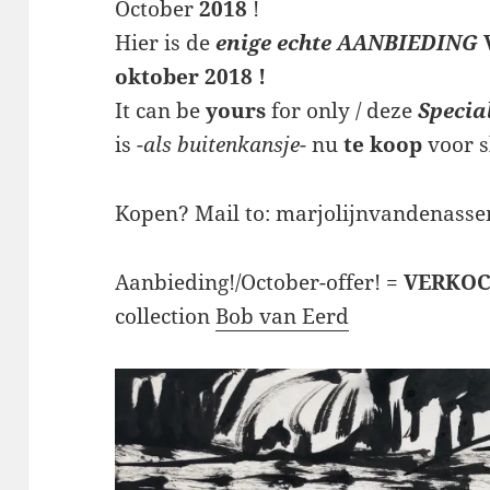
October
2018
!
Hier is de
enige echte
AANBIEDING
oktober 2018 !
It can be
yours
for only / deze
Specia
is
-als buitenkansje-
nu
te koop
voor 
Kopen? Mail to: marjolijnvandenas
Aanbieding!/October-offer! =
VERKOC
collection
Bob van Eerd