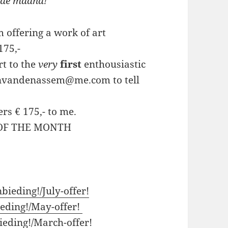
nde maand!
m offering a work of art
175,-
rt to the
very
first
enthousiastic
ijnvandenassem@me.com to tell
ers € 175,- to me.
 OF THE MONTH
bieding!/July-offer!
eding!/May-offer!
eding!/March-offer!