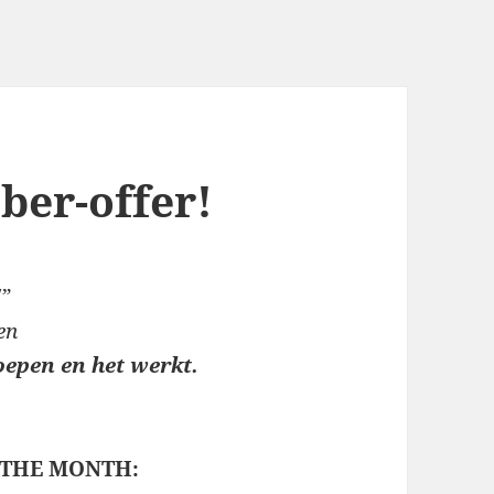
ber-offer!
!
”
en
oepen en het werkt.
 THE MONTH: