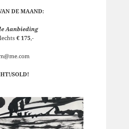
VAN DE MAAND:
le Aanbieding
slechts
€ 175
,-
sem@me.com
HT!/SOLD!