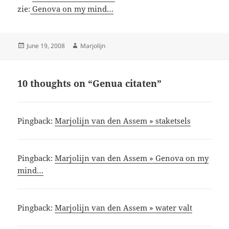
zie:
Genova on my mind…
Posted
Author
June 19, 2008
Marjolijn
on
10 thoughts on “Genua citaten”
Pingback:
Marjolijn van den Assem » staketsels
Pingback:
Marjolijn van den Assem » Genova on my
mind…
Pingback:
Marjolijn van den Assem » water valt