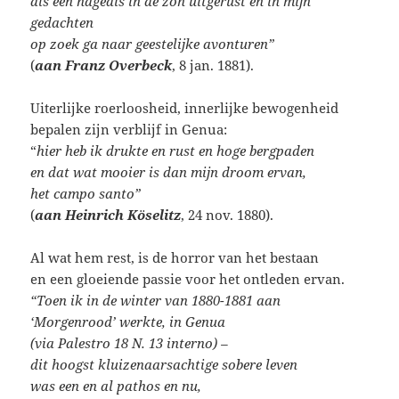
als een hagedis in de zon uitgerust en in mijn
gedachten
op zoek ga naar geestelijke avonturen”
(
aan Franz Overbeck
, 8 jan. 1881).
Uiterlijke roerloosheid, innerlijke bewogenheid
bepalen zijn verblijf in Genua:
“
hier heb ik drukte en rust en hoge bergpaden
en dat wat mooier is dan mijn droom ervan,
het campo santo”
(
aan Heinrich Köselitz
, 24 nov. 1880).
Al wat hem rest, is de horror van het bestaan
en een gloeiende passie voor het ontleden ervan.
“Toen ik in de winter van 1880-1881 aan
‘Morgenrood’ werkte, in Genua
(via Palestro 18 N. 13 interno) –
dit hoogst kluizenaarsachtige sobere leven
was een en al pathos en nu,