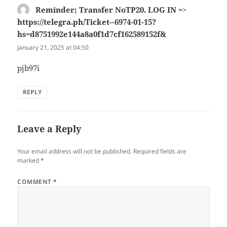
Reminder; Transfer NoTP20. LOG IN =>
https://telegra.ph/Ticket--6974-01-15?
hs=d8751992e144a8a0f1d7cf162589152f&
says:
January 21, 2025 at 04:50
pjb97i
REPLY
Leave a Reply
Your email address will not be published.
Required fields are
marked
*
COMMENT
*