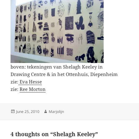
boven: tekeningen van Shelagh Keeley in
Drawing Centre & in het Ottenhuis, Diepenheim
zie:
Eva Hesse
zie:
Ree Morton
Posted
Author
June 25, 2010
Marjolijn
on
4 thoughts on “Shelagh Keeley”