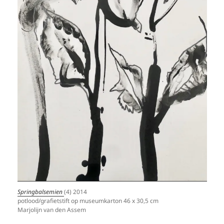
Springbalsemien
(4) 2014
potlood/grafietstift op museumkarton 46 x 30,5 cm
Marjolijn van den Assem