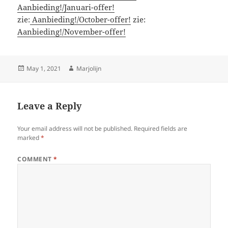
Aanbieding!/Januari-offer!
zie:
Aanbieding!/October-offer!
zie:
Aanbieding!/November-offer!
Posted
Author
May 1, 2021
Marjolijn
on
Leave a Reply
Your email address will not be published.
Required fields are
marked
*
COMMENT
*