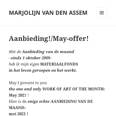
MARJOLIJN VAN DEN ASSEM
MENU
AND
WIDGETS
Aanbieding!/May-offer!
Met de
Aanbieding van de maand
–
sinds 1 oktober 2009
–
heb ik mijn eigen
MATERIAALFONDS
in het leven geroepen en het werkt.
May I present to you
the one and only
WORK OF ART OF THE MONTH:
May
202
1 !
Hier is de
enige echte AANBIEDING
VAN DE
MAAND:
mei 2021 !