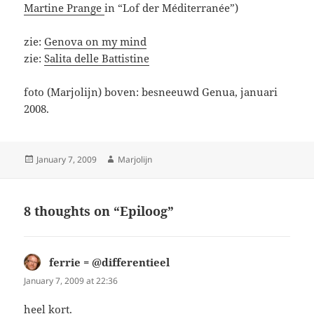
Martine Prange
in “Lof der Méditerranée”)
zie:
Genova on my mind
zie:
Salita delle Battistine
foto (Marjolijn) boven: besneeuwd Genua, januari
2008.
Posted
Author
January 7, 2009
Marjolijn
on
8 thoughts on “Epiloog”
ferrie = @differentieel
says:
January 7, 2009 at 22:36
heel kort
.