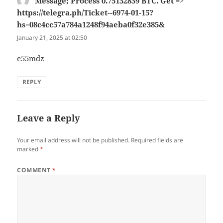
Message; Process 0.75132839 BTC. Get =>
https://telegra.ph/Ticket--6974-01-15?
hs=08c4cc57a784a1248f94aeba0f32e385&
says:
January 21, 2025 at 02:50
e55mdz
REPLY
Leave a Reply
Your email address will not be published.
Required fields are
marked
*
COMMENT
*