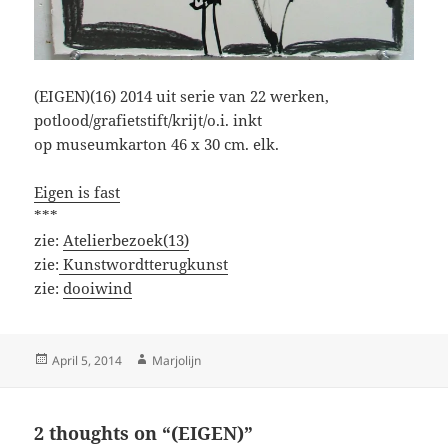
(EIGEN)(16) 2014 uit serie van 22 werken,
potlood/grafietstift/krijt/o.i. inkt
op museumkarton 46 x 30 cm. elk.
Eigen is fast
***
zie:
Atelierbezoek(13)
zie:
Kunstwordtterugkunst
zie:
dooiwind
Posted
Author
April 5, 2014
Marjolijn
on
2 thoughts on “(EIGEN)”