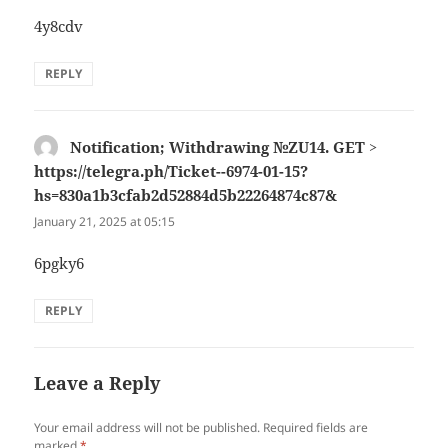
4y8cdv
REPLY
Notification; Withdrawing №ZU14. GET >
https://telegra.ph/Ticket--6974-01-15?
hs=830a1b3cfab2d52884d5b22264874c87&
says:
January 21, 2025 at 05:15
6pgky6
REPLY
Leave a Reply
Your email address will not be published.
Required fields are
marked
*