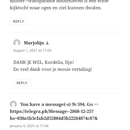
duister->transparante binnenleven is een echte
kijktocht waar ogen en ziel kunnen dwalen.
REPLY
Marjolijn
says:
August 1, 2021 at 17:59
DANK JE WEL, Kordelia, fijn!
En veel dank voor je mooie vertaling!
REPLY
You have a message(-s) № 594. Go >>
https://telegra.ph/Message--2868-12-25?
hs=830a1b3cfab2d52884d5b22264874c87&
says:
January 4, 2025 at 17:46