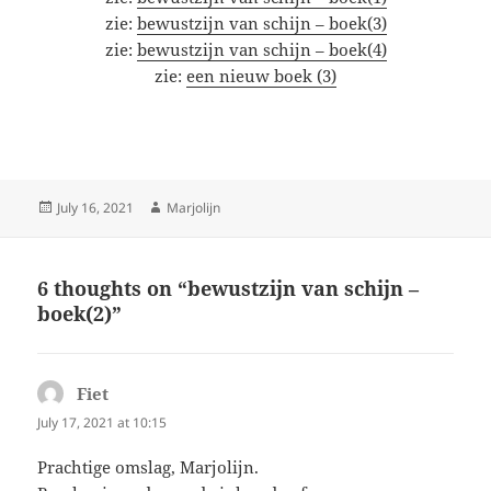
zie:
bewustzijn van schijn – boek(3)
zie:
bewustzijn van schijn – boek(4)
zie:
een nieuw boek (3)
Posted
Author
July 16, 2021
Marjolijn
on
6 thoughts on “bewustzijn van schijn –
boek(2)”
Fiet
says:
July 17, 2021 at 10:15
Prachtige omslag, Marjolijn.