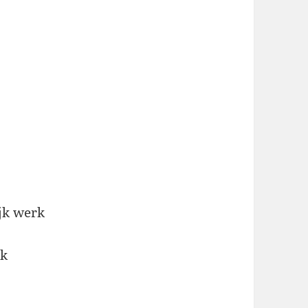
ijk werk
rk