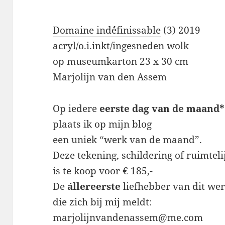
Domaine ind´´éfinissable
(3) 2019
acryl/o.i.inkt/ingesneden wolk
op museumkarton 23 x 30 cm
Marjolijn van den Assem
Op iedere
eerste dag van de maand*
plaats ik op mijn blog
een uniek “werk van de maand”.
Deze tekening, schildering of ruimtel
is te koop voor € 185,-
De
állereerste
liefhebber van dit we
die zich bij mij meldt:
marjolijnvandenassem@me.com