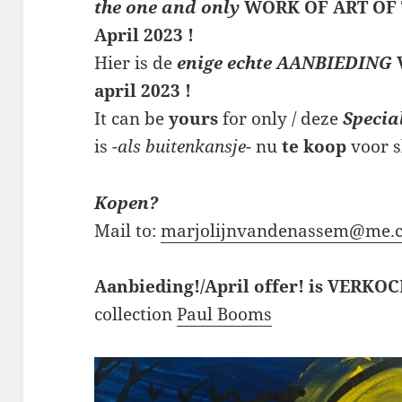
the one and only
WORK OF ART OF
April 2023 !
Hier is de
enige echte AANBIEDING
april 2023 !
It can be
yours
for only / deze
Specia
is
-als buitenkansje-
nu
te koop
voor 
Kopen?
Mail to:
marjolijnvandenassem@me.
Aanbieding!/April offer! is VERKO
collection
Paul Booms