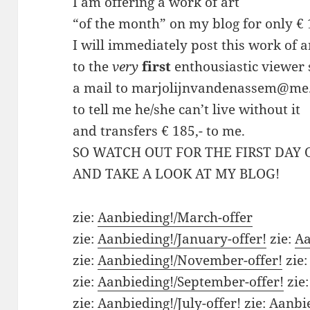
I am offering a work of art
“of the month” on my blog for only € 
I will immediately post this work of a
to the
very
first
enthousiastic viewer
a mail to marjolijnvandenassem@me
to tell me he/she can’t live without it
and transfers € 185,- to me.
SO WATCH OUT FOR THE FIRST DAY
AND TAKE A LOOK AT MY BLOG!
zie:
Aanbieding!/March-offer
zie:
Aanbieding!/January-offer!
zie:
Aa
zie:
Aanbieding!/November-offer!
zie
zie:
Aanbieding!/September-offer!
zie
zie:
Aanbieding!/July-offer!
zie:
Aanbie