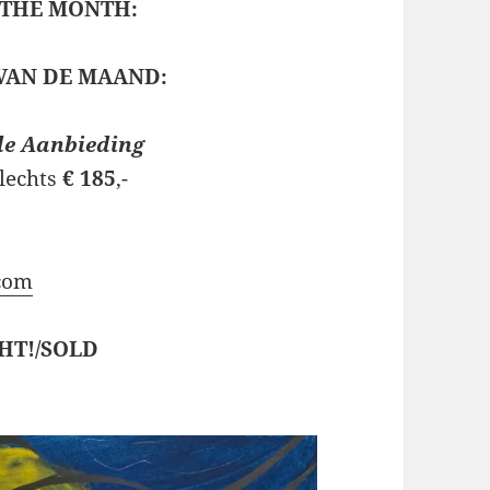
 THE MONTH:
VAN DE MAAND:
le Aanbieding
slechts
€ 185
,-
com
CHT!/SOLD