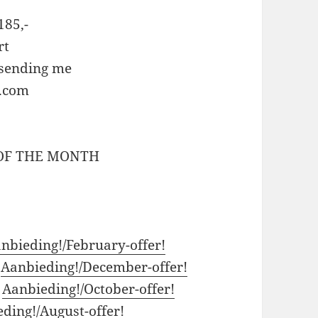
185,-
rt
 sending me
.com
 OF THE MONTH
nbieding!/February-offer!
:
Aanbieding!/December-offer!
:
Aanbieding!/October-offer!
ding!/August-offer!