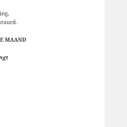
ing,
stuurd.
 DE MAAND
ngt