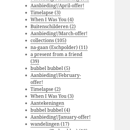
Aanbieding!/April-offer!
Timelapse (3)
When I Was You (4)
Buitenschilderen (2)
Aanbieding!/March-offer!
collections (105)
na-gaan (Eschpolder) (11)
a present from a friend
(39)
bubbel bubbel (5)
Aanbieding!/February-
offer!
Timelapse (2)
When I Was You (3)
Aantekeningen
bubbel bubbel (4)
Aanbieding!/January-offer!
wandelingen (17)