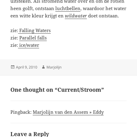
uitsteken. Als stromend water over en om de rotsen
heen golft, ontstaan
luchtbellen
, waardoor het water
een witte kleur krijgt en
wildwater
doet ontstaan.
zie:
Falling Waters
zie:
Parallel falls
zie:
ice/water
Posted
Author
April 9, 2010
Marjolijn
on
One thought on “Current/Stroom”
Pingback:
Marjolijn van den Assem » Eddy
Leave a Reply