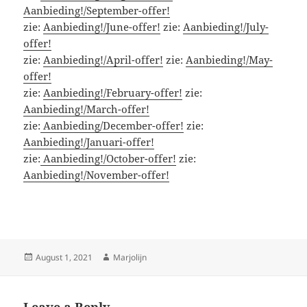
Aanbieding!/September-offer!
zie:
Aanbieding!/June-offer!
zie:
Aanbieding!/July-
offer!
zie:
Aanbieding!/April-offer!
zie:
Aanbieding!/May-
offer!
zie:
Aanbieding!/February-offer!
zie:
Aanbieding!/March-offer!
zie:
Aanbieding/December-offer!
zie:
Aanbieding!/Januari-offer!
zie:
Aanbieding!/October-offer!
zie:
Aanbieding!/November-offer!
Posted
Author
August 1, 2021
Marjolijn
on