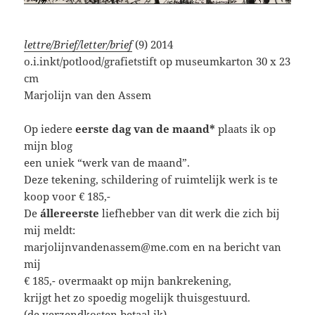
lettre/Brief/letter/brief
(9) 2014
o.i.inkt/potlood/grafietstift op museumkarton 30 x 23
cm
Marjolijn van den Assem
Op iedere
eerste dag van de maand*
plaats ik op
mijn blog
een uniek “werk van de maand”.
Deze tekening, schildering of ruimtelijk werk is te
koop voor € 185,-
De
állereerste
liefhebber van dit werk die zich bij
mij meldt:
marjolijnvandenassem@me.com en na bericht van
mij
€ 185,- overmaakt op mijn bankrekening,
krijgt het zo spoedig mogelijk thuisgestuurd.
(de verzendkosten betaal ik)