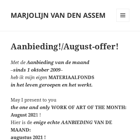
MARJOLIJN VAN DEN ASSEM
MENU
AND
WIDGETS
Aanbieding!/August-offer!
Met de
Aanbieding van de maand
–
sinds 1 oktober 2009
–
heb ik mijn eigen
MATERIAALFONDS
in het leven geroepen en het werkt.
May I present to you
the one and only
WORK OF ART OF THE MONTH:
August 202
1 !
Hier is de
enige echte AANBIEDING
VAN DE
MAAND:
augustus 2021 !