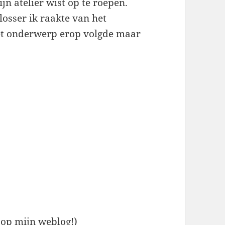
jn atelier wist op te roepen.
osser ik raakte van het
het onderwerp erop volgde maar
 op mijn weblog!)