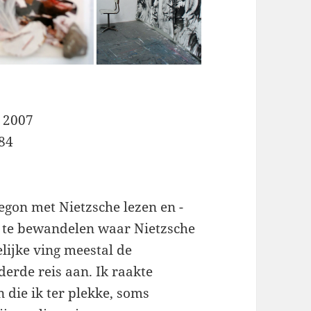
o 2007
984
begon met Nietzsche lezen en -
n te bewandelen waar Nietzsche
ijke ving meestal de
derde reis aan. Ik raakte
 die ik ter plekke, soms