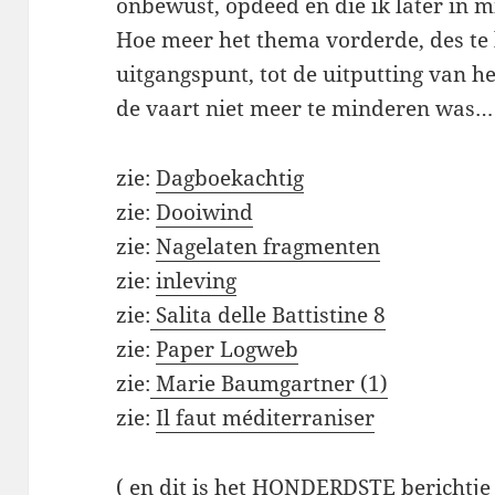
onbewust, opdeed en die ik later in mi
Hoe meer het thema vorderde, des te l
uitgangspunt, tot de uitputting van 
de vaart niet meer te minderen was…
zie:
Dagboekachtig
zie:
Dooiwind
zie:
Nagelaten fragmenten
zie:
inleving
zie:
Salita delle Battistine 8
zie:
Paper Logweb
zie:
Marie Baumgartner (1)
zie:
Il faut méditerraniser
( en dit is het HONDERDSTE berichtje