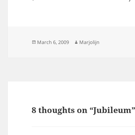
Posted
Author
March 6, 2009
Marjolijn
on
8 thoughts on “Jubileum