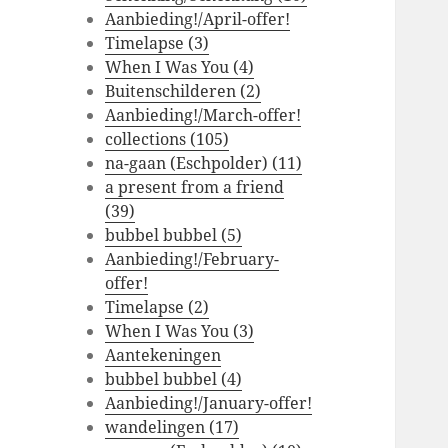
Aanbieding!/April-offer!
Timelapse (3)
When I Was You (4)
Buitenschilderen (2)
Aanbieding!/March-offer!
collections (105)
na-gaan (Eschpolder) (11)
a present from a friend
(39)
bubbel bubbel (5)
Aanbieding!/February-
offer!
Timelapse (2)
When I Was You (3)
Aantekeningen
bubbel bubbel (4)
Aanbieding!/January-offer!
wandelingen (17)