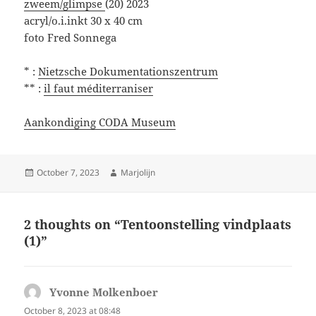
zweem/glimpse
(20) 2023
acryl/o.i.inkt 30 x 40 cm
foto Fred Sonnega
* :
Nietzsche Dokumentationszentrum
** :
il faut méditerraniser
Aankondiging CODA Museum
Posted
Author
October 7, 2023
Marjolijn
on
2 thoughts on “Tentoonstelling vindplaats
(1)”
Yvonne Molkenboer
says:
October 8, 2023 at 08:48