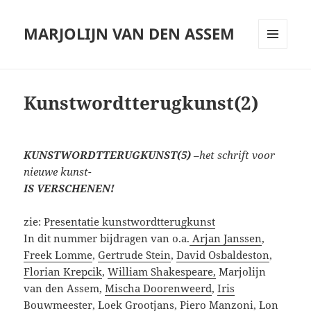
MARJOLIJN VAN DEN ASSEM
MENU
AND
WIDGETS
Kunstwordtterugkunst(2)
KUNSTWORDTTERUGKUNST(5)
–
het schrift voor
nieuwe kunst-
IS VERSCHENEN!
zie: P
resentatie kunstwordtterugkunst
In dit nummer bijdragen van o.a.
Arjan Janssen
,
Freek Lomme
,
Gertrude Stein
,
David Osbaldeston
,
Florian Krepcik
,
William Shakespeare,
Marjolijn
van den Assem,
Mischa Doorenweerd
,
Iris
Bouwmeester
,
Loek Grootjans,
Piero Manzoni
,
Lon