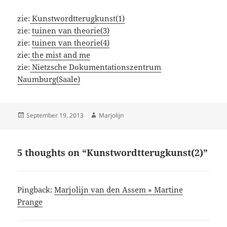
zie:
Kunstwordtterugkunst(1)
zie:
tuinen van theorie(3)
zie:
tuinen van theorie(4)
zie:
the mist and me
zie:
Nietzsche Dokumentationszentrum
Naumburg(Saale)
Posted
Author
September 19, 2013
Marjolijn
on
5 thoughts on “Kunstwordtterugkunst(2)”
Pingback:
Marjolijn van den Assem » Martine
Prange