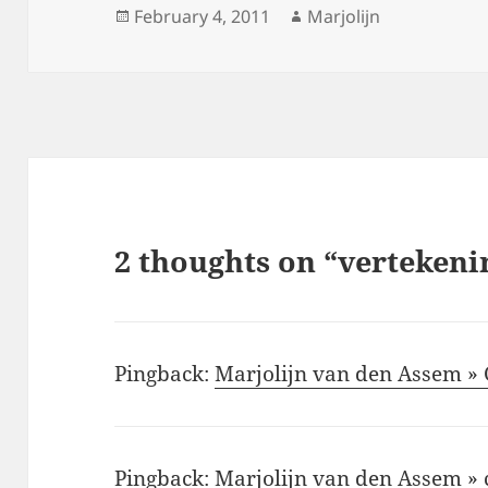
Posted
Author
February 4, 2011
Marjolijn
on
2 thoughts on “vertekeni
Pingback:
Marjolijn van den Assem » 
Pingback:
Marjolijn van den Assem » 