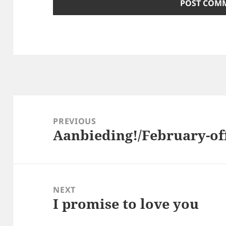
Post
navigation
PREVIOUS
Aanbieding!/February-of
Previous
post:
NEXT
I promise to love you
Next
post: