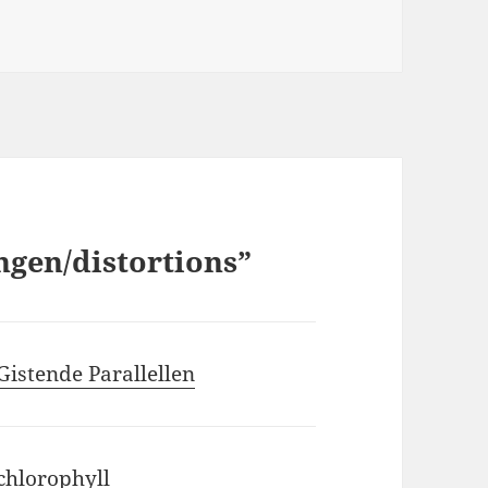
ngen/distortions”
Gistende Parallellen
chlorophyll