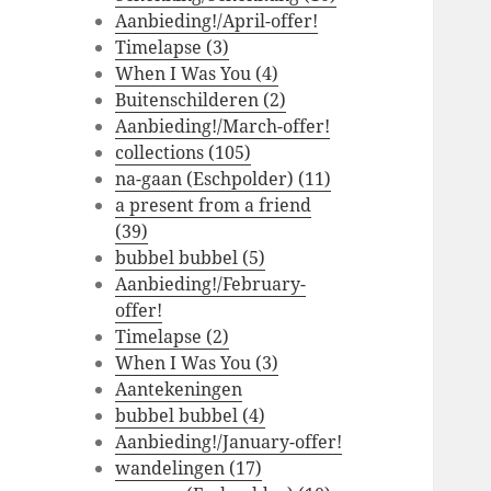
Aanbieding!/April-offer!
Timelapse (3)
When I Was You (4)
Buitenschilderen (2)
Aanbieding!/March-offer!
collections (105)
na-gaan (Eschpolder) (11)
a present from a friend
(39)
bubbel bubbel (5)
Aanbieding!/February-
offer!
Timelapse (2)
When I Was You (3)
Aantekeningen
bubbel bubbel (4)
Aanbieding!/January-offer!
wandelingen (17)