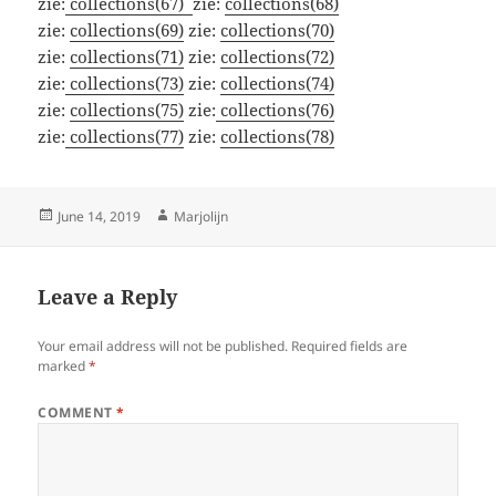
zie:
collections(67)
zie:
collections(68)
zie:
collections(69)
zie:
collections(70)
zie:
collections(71)
zie:
collections(72)
zie:
collections(73)
zie:
collections(74)
zie:
collections(75)
zie:
collections(76)
zie:
collections(77)
zie:
collections(78)
Posted
Author
June 14, 2019
Marjolijn
on
Leave a Reply
Your email address will not be published.
Required fields are
marked
*
COMMENT
*