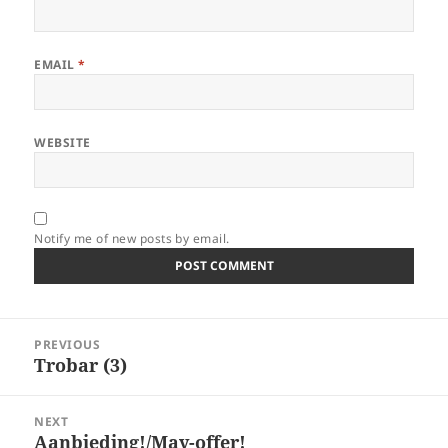
EMAIL
*
WEBSITE
Notify me of new posts by email.
Post
PREVIOUS
navigation
Trobar (3)
Previous
post:
NEXT
Aanbieding!/May-offer!
Next