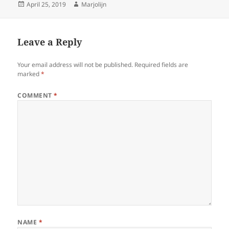
Posted
Author
April 25, 2019
Marjolijn
on
Leave a Reply
Your email address will not be published.
Required fields are
marked
*
COMMENT
*
NAME
*