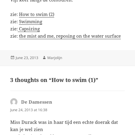
zie:
How to swim (2)
zie:
Swimming
zie:
Capsizing
zie:
the mist and me, reposing on the water surface
Posted
Author
June 23, 2013
Marjolijn
on
3 thoughts on “How to swim (1)”
De Damessen
says:
June 24, 2013 at 16:38
Miss Durack was in haar tijd een echte doerak dat
kan je wel zien