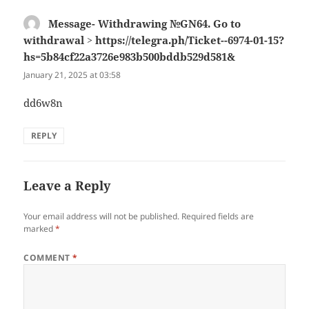
Message- Withdrawing №GN64. Go to
withdrawal > https://telegra.ph/Ticket--6974-01-15?
hs=5b84cf22a3726e983b500bddb529d581&
says:
January 21, 2025 at 03:58
dd6w8n
REPLY
Leave a Reply
Your email address will not be published.
Required fields are
marked
*
COMMENT
*