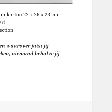
umkarton 22 x 36 x 23 cm
er)
ection
n waarover juist jij
eken, niemand behalve jij