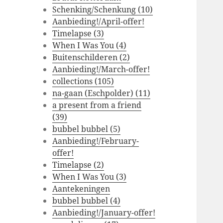
Schenking/Schenkung (10)
Aanbieding!/April-offer!
Timelapse (3)
When I Was You (4)
Buitenschilderen (2)
Aanbieding!/March-offer!
collections (105)
na-gaan (Eschpolder) (11)
a present from a friend
(39)
bubbel bubbel (5)
Aanbieding!/February-
offer!
Timelapse (2)
When I Was You (3)
Aantekeningen
bubbel bubbel (4)
Aanbieding!/January-offer!