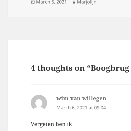
Posted
Author
March 5, 2021
Marjolijn
on
4 thoughts on “Boogbrug
wim van willegen
says:
March 6, 2021 at 09:04
Vergeten ben ik