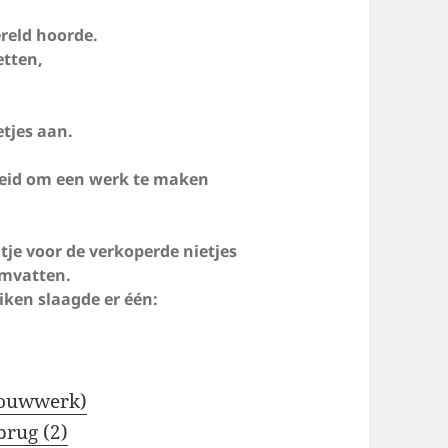
ereld hoorde.
etten,
etjes aan.
jheid om een werk te maken
ntje voor de verkoperde nietjes
omvatten.
ken slaagde er één:
bouwwerk)
rug (2)