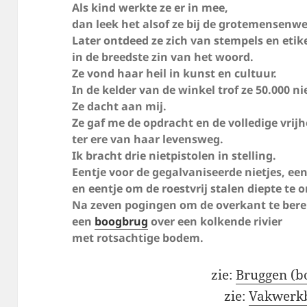
Als kind werkte ze er in mee,
dan leek het alsof ze bij de grotemensenw
Later ontdeed ze zich van stempels en etik
in de breedste zin van het woord.
Ze vond haar heil in kunst en cultuur.
In de kelder van de winkel trof ze 50.000 ni
Ze dacht aan mij.
Ze gaf me de opdracht en de volledige vri
ter ere van haar levensweg.
Ik bracht drie nietpistolen in stelling.
Eentje voor de gegalvaniseerde nietjes, ee
en eentje om de roestvrij stalen diepte te 
Na zeven pogingen om de overkant te berei
een
boogbrug
over een kolkende rivier
met rotsachtige bodem.
zie:
Bruggen (
zie:
Vakwerkb