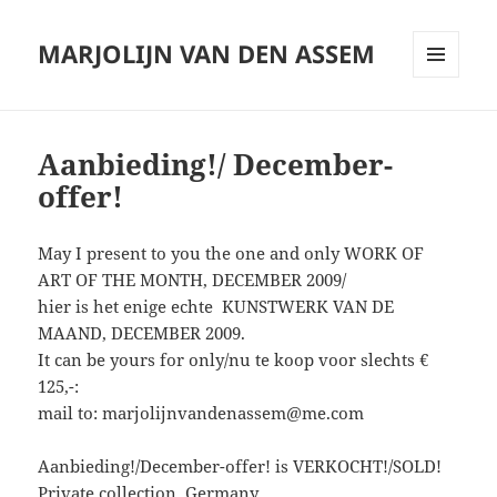
MARJOLIJN VAN DEN ASSEM
MENU
AND
WIDGETS
Aanbieding!/ December-
offer!
May I present to you the one and only WORK OF
ART OF THE MONTH, DECEMBER 2009/
hier is het enige echte KUNSTWERK VAN DE
MAAND, DECEMBER 2009.
It can be yours for only/nu te koop voor slechts €
125,-:
mail to: marjolijnvandenassem@me.com
Aanbieding!/December-offer! is VERKOCHT!/SOLD!
Private collection, Germany.