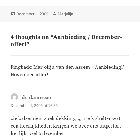
Posted
Author
December 1, 2009
Marjolijn
on
4 thoughts on “Aanbieding!/ December-
offer!”
Pingback:
Marjolijn van den Assem » Aanbieding!/
November-offer!
de damessen
says:
December 1, 2009 at 16:59
zie balsemien, zoek dekking:,,,,,, rock shelter wat
een heerlijkheden krijgen we over ons uitgestort
het lijkt wel 5 december