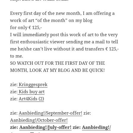
Every first day of the new month, I am offering a
work of art “of the month” on my blog
for only € 125,-
I will immediately post this work of art to the very
first enthousiastic viewer sending me a mail to tell
me he/she can’t live without it and transfers € 125,-
to me.
SO WATCH OUT FOR THE FIRST DAY OF THE
MONTH, LOOK AT MY BLOG AND BE QUICK!
zie:
Kringgesprek
zie:
Kids buy art
zie:
Art4Kids (2)
zie:
Aanbieding!/September-offer!
zie:
Aanbieding!/October-offer!
zie:
Aanbieding!/July-offer!
zie:
Aanbieding!/