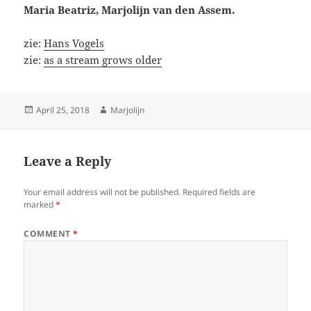
Maria Beatriz, Marjolijn van den Assem.
zie:
Hans Vogels
zie:
as a stream grows older
Posted
Author
April 25, 2018
Marjolijn
on
Leave a Reply
Your email address will not be published.
Required fields are
marked
*
COMMENT
*