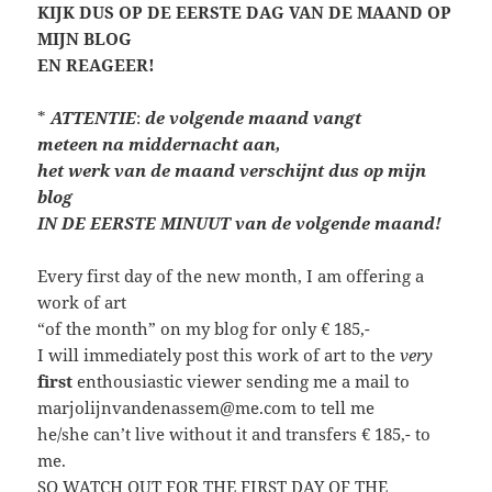
KIJK DUS OP DE EERSTE DAG VAN DE MAAND OP
MIJN BLOG
EN REAGEER!
*
ATTENTIE
:
de volgende maand vangt
meteen
na middernacht aan,
het werk van de maand verschijnt dus op mijn
blog
IN DE EERSTE MINUUT van de volgende maand!
Every first day of the new month, I am offering a
work of art
“of the month” on my blog for only € 185,-
I will immediately post this work of art to the
very
first
enthousiastic viewer sending me a mail to
marjolijnvandenassem@me.com to tell me
he/she can’t live without it and transfers € 185,- to
me.
SO WATCH OUT FOR THE FIRST DAY OF THE