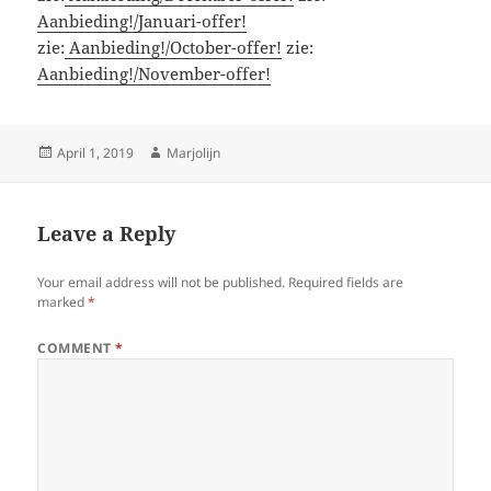
Aanbieding!/Januari-offer!
zie:
Aanbieding!/October-offer!
zie:
Aanbieding!/November-offer!
Posted
Author
April 1, 2019
Marjolijn
on
Leave a Reply
Your email address will not be published.
Required fields are
marked
*
COMMENT
*