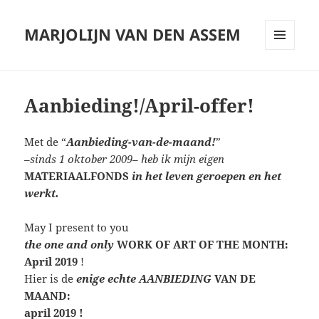
MARJOLIJN VAN DEN ASSEM
MENU
AND
WIDGETS
Aanbieding!/April-offer!
Met de “
Aanbieding-van-de-maand!
”
–
sinds 1 oktober 2009
–
heb ik mijn eigen
MATERIAALFONDS
in het leven geroepen en het
werkt.
May I present to you
the one and only
WORK OF ART OF THE MONTH:
April 2019
!
Hier is de
enige echte
AANBIEDING
VAN DE
MAAND:
april 2019 !