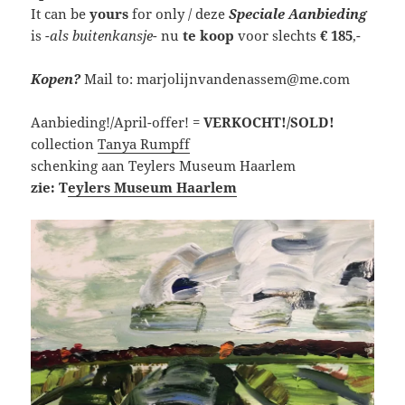
It can be
yours
for only / deze
Speciale Aanbieding
is
-als buitenkansje-
nu
te koop
voor slechts
€ 185
,-
Kopen?
Mail to: marjolijnvandenassem@me.com
Aanbieding!/April-offer! =
VERKOCHT!/SOLD!
collection
Tanya Rumpff
schenking aan Teylers Museum Haarlem
zie: T
eylers Museum Haarlem