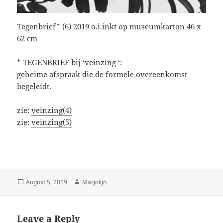
Tegenbrief* (6) 2019 o.i.inkt op museumkarton 46 x
62 cm
* TEGENBRIEF bij ‘veinzing ‘:
geheime afspraak die de formele overeenkomst
begeleidt.
zie:
veinzing(4)
zie:
veinzing(5)
Posted
Author
August 5, 2019
Marjolijn
on
Leave a Reply