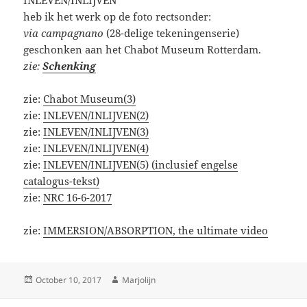
INLEVEN/INLIJVEN
heb ik het werk op de foto rectsonder:
via campagnano
(28-delige tekeningenserie)
geschonken aan het Chabot Museum Rotterdam.
zie:
Schenking
zie:
Chabot Museum(3)
zie:
INLEVEN/INLIJVEN(2)
zie:
INLEVEN/INLIJVEN(3)
zie:
INLEVEN/INLIJVEN(4)
zie:
INLEVEN/INLIJVEN(5) (inclusief engelse
catalogus-tekst)
zie:
NRC 16-6-2017
zie:
IMMERSION/ABSORPTION, the ultimate video
Posted
Author
October 10, 2017
Marjolijn
on