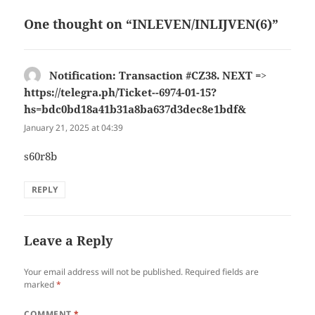
One thought on “INLEVEN/INLIJVEN(6)”
Notification: Transaction #CZ38. NEXT =>
https://telegra.ph/Ticket--6974-01-15?
hs=bdc0bd18a41b31a8ba637d3dec8e1bdf&
says:
January 21, 2025 at 04:39
s60r8b
REPLY
Leave a Reply
Your email address will not be published.
Required fields are
marked
*
COMMENT
*