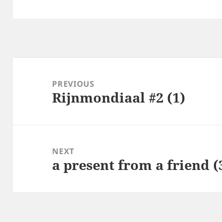
Post
navigation
PREVIOUS
Rijnmondiaal #2 (1)
Previous
post:
NEXT
a present from a friend (
Next
post: