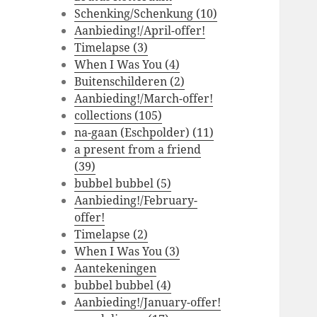
Schenking/Schenkung (10)
Aanbieding!/April-offer!
Timelapse (3)
When I Was You (4)
Buitenschilderen (2)
Aanbieding!/March-offer!
collections (105)
na-gaan (Eschpolder) (11)
a present from a friend
(39)
bubbel bubbel (5)
Aanbieding!/February-
offer!
Timelapse (2)
When I Was You (3)
Aantekeningen
bubbel bubbel (4)
Aanbieding!/January-offer!