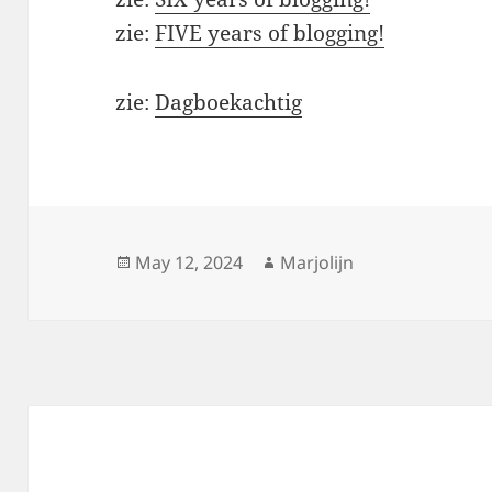
zie:
FIVE years of blogging!
zie:
Dagboekachtig
Posted
Author
May 12, 2024
Marjolijn
on