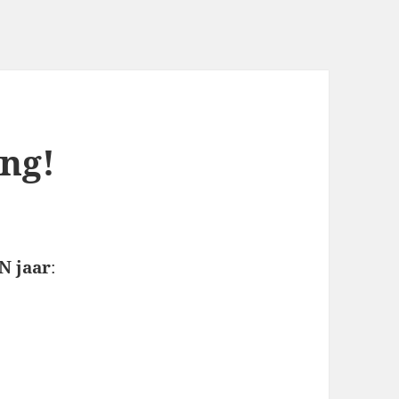
ing!
N jaar
: