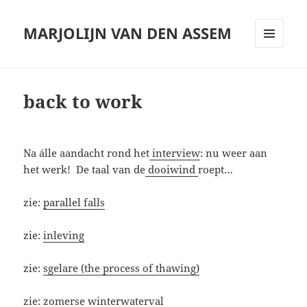
MARJOLIJN VAN DEN ASSEM
MENU
AND
WIDGETS
back to work
Na álle aandacht rond het
interview
: nu weer aan
het werk! De taal van de
dooiwind
roept…
zie:
parallel falls
zie:
inleving
zie:
sgelare (the process of thawing)
zie:
zomerse winterwaterval