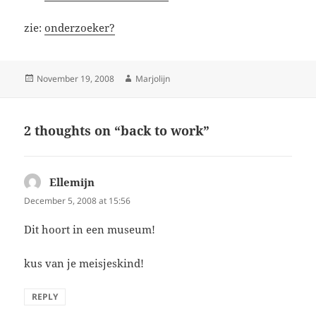
zie:
onderzoeker?
Posted
Author
November 19, 2008
Marjolijn
on
2 thoughts on “back to work”
Ellemijn
says:
December 5, 2008 at 15:56
Dit hoort in een museum!
kus van je meisjeskind!
REPLY