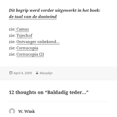
Dit begrip werd verder uitgewerkt in het boek:
de taal van de dooiwind
zie:
Camus
zie:
Tsjechof
zie:
Ontvanger onbekend…
zie:
Cornucopia
zie:
Cornucopia (2)
Posted
Author
April 4, 2009
Marjolijn
on
12 thoughts on “Baldadig teder…”
W. Wink
says: