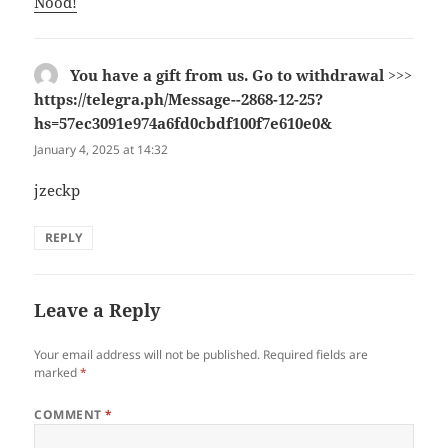
Nood!
You have a gift from us. Gо tо withdrаwаl >>>
https://telegra.ph/Message--2868-12-25?
hs=57ec3091e974a6fd0cbdf100f7e610e0&
says:
January 4, 2025 at 14:32
jzeckp
REPLY
Leave a Reply
Your email address will not be published.
Required fields are
marked
*
COMMENT
*