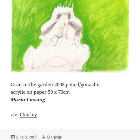
Gran in the garden 2008 pencil/gouache,
acrylic on paper 50 x 70cm
Maria Lassnig
zie:
Charley
Posted
Author
June 8, 2009
Marjolijn