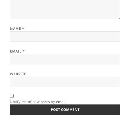
NAME
*
EMAIL
*
WEBSITE
Notify me of new posts by email.
Post