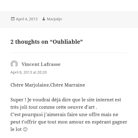
Posted
Author
April 4, 2013
Marjolijn
on
2 thoughts on “Oubliable”
Vincent Lafrasse
says:
April 8, 2013 at 20:20
Chère Marjolaine,Chère Marraine
Super ! Je voudrai déjà dire que le site internet est
très joli tout comme cette oeuvre d’art .
C’est pourquoi j’aimerais faire une offre mais ne
peut t’offrir que tout mon amour en espérant gagner
le lot 🙂