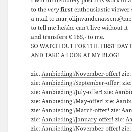
I will immediately post this work of a
to the
very
first
enthousiastic viewer
a mail to marjolijnvandenassem@me
to tell me he/she can’t live without it
and transfers € 185,- to me.
SO WATCH OUT FOR THE FIRST DAY
AND TAKE A LOOK AT MY BLOG!
zie:
Aanbieding!/November-offer!
zie
zie:
Aanbieding!/September-offer!
zie
zie:
Aanbieding!/July-offer!
zie:
Aanbie
zie:
Aanbieding!/May-offer!
zie:
Aanbi
zie:
Aanbieding!/March-offer!
zie:
Aan
zie:
Aanbieding!/January-offer!
zie:
Aa
zie:
Aanbieding!/November-offer!
zie