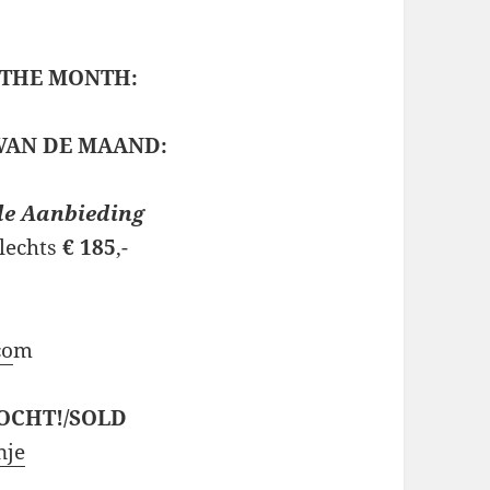
 THE MONTH:
VAN DE MAAND:
le Aanbieding
slechts
€ 185
,-
co
m
RKOCHT!/SOLD
nje