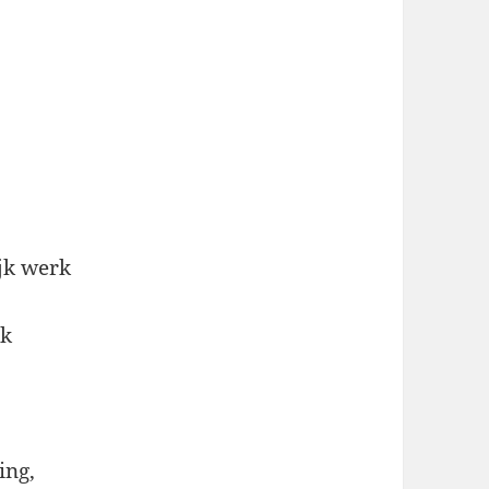
ijk werk
rk
ing,