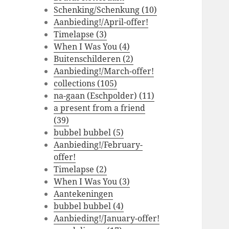
Schenking/Schenkung (10)
Aanbieding!/April-offer!
Timelapse (3)
When I Was You (4)
Buitenschilderen (2)
Aanbieding!/March-offer!
collections (105)
na-gaan (Eschpolder) (11)
a present from a friend
(39)
bubbel bubbel (5)
Aanbieding!/February-
offer!
Timelapse (2)
When I Was You (3)
Aantekeningen
bubbel bubbel (4)
Aanbieding!/January-offer!