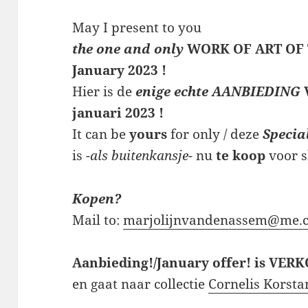
May I present to you
the one and only
WORK OF ART OF
January 2023 !
Hier is de
enige echte AANBIEDING
januari 2023 !
It can be
yours
for only / deze
Specia
is
-als buitenkansje-
nu
te koop
voor 
Kopen?
Mail to:
marjolijnvandenassem@me.
Aanbieding!/January offer! is VE
en gaat naar collectie
Cornelis Korsta