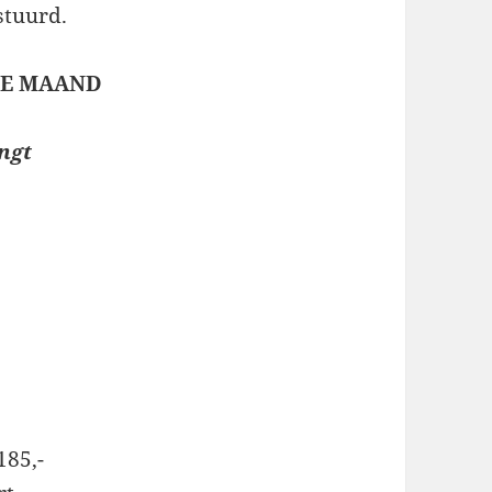
stuurd.
 DE MAAND
ngt
185,-