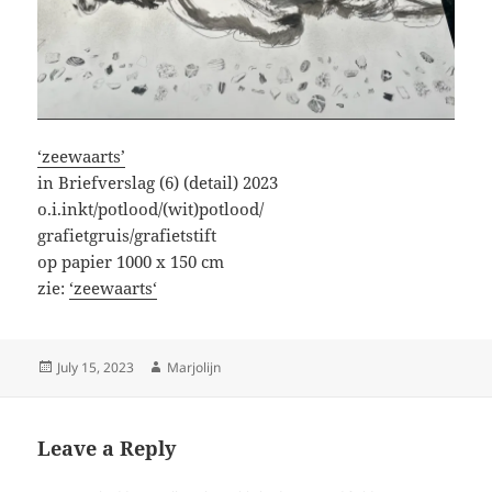
‘zeewaarts’
in Briefverslag (6) (detail) 2023
o.i.inkt/potlood/(wit)potlood/
grafietgruis/grafietstift
op papier 1000 x 150 cm
zie:
‘
zeewaarts
‘
Posted
Author
July 15, 2023
Marjolijn
on
Leave a Reply