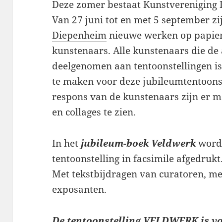
Deze zomer bestaat Kunstvereniging 
Van 27 juni tot en met 5 september zi
Diepenheim
nieuwe werken op papier
kunstenaars. Alle kunstenaars die de
deelgenomen aan tentoonstellingen i
te maken voor deze jubileumtentoonst
respons van de kunstenaars zijn er 
en collages te zien.
In het
jubileum-boek
Veldwerk
word
tentoonstelling in facsimile afgedrukt
Met tekstbijdragen van curatoren, med
exposanten.
De tentoonstelling
VELDWERK
is v