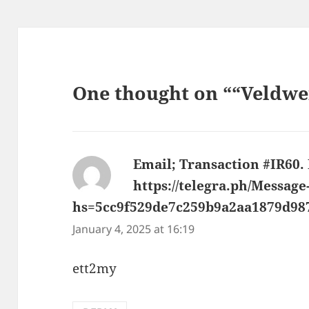
One thought on ““Veldwe
Email; Transaction #IR60.
https://telegra.ph/Message
hs=5cc9f529de7c259b9a2aa1879d98
January 4, 2025 at 16:19
ett2my