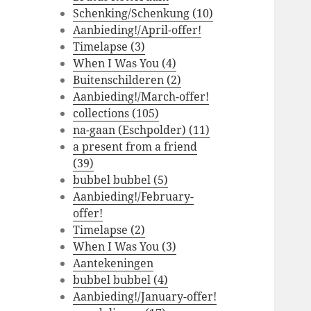
Schenking/Schenkung (10)
Aanbieding!/April-offer!
Timelapse (3)
When I Was You (4)
Buitenschilderen (2)
Aanbieding!/March-offer!
collections (105)
na-gaan (Eschpolder) (11)
a present from a friend
(39)
bubbel bubbel (5)
Aanbieding!/February-
offer!
Timelapse (2)
When I Was You (3)
Aantekeningen
bubbel bubbel (4)
Aanbieding!/January-offer!