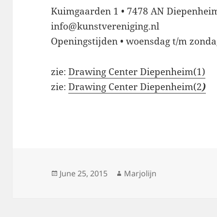
Kuimgaarden 1 • 7478 AN Diepenheim 
info@kunstvereniging.nl
Openingstijden • woensdag t/m zondag
zie:
Drawing Center Diepenheim(1)
zie:
Drawing Center Diepenheim(2
)
Posted
Author
June 25, 2015
Marjolijn
on