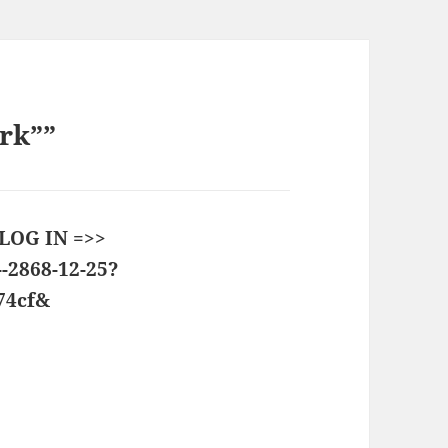
rk””
 LOG IN =>>
--2868-12-25?
74cf&
says: