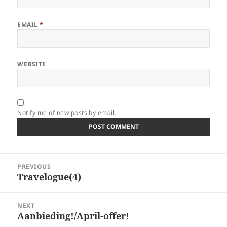
EMAIL
*
WEBSITE
Notify me of new posts by email.
Post
PREVIOUS
navigation
Travelogue(4)
Previous
post:
NEXT
Aanbieding!/April-offer!
Next