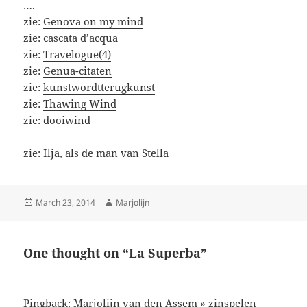
….
zie:
Genova on my mind
zie:
cascata d’acqua
zie:
Travelogue(4)
zie:
Genua-citaten
zie:
kunstwordtterugkunst
zie:
Thawing Wind
zie:
dooiwind
zie:
Ilja, als de man van Stella
Posted
Author
March 23, 2014
Marjolijn
on
One thought on “La Superba”
Pingback:
Marjolijn van den Assem » zinspelen