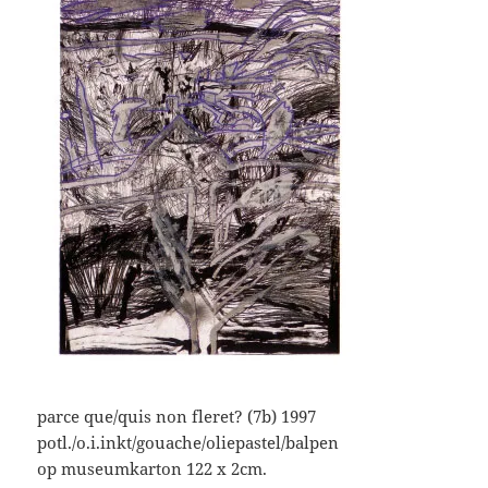
parce que/quis non fleret? (7b) 1997
potl./o.i.inkt/gouache/oliepastel/balpen
op museumkarton 122 x 2cm.