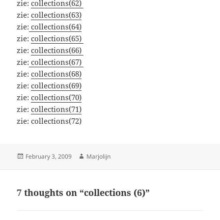
zie:
collections(62)
zie:
collections(63)
zie:
collections(64)
zie:
collections(65)
zie:
collections(66)
zie:
collections(67)
zie:
collections(68)
zie:
collections(69)
zie:
collections(70)
zie:
collections(71)
zie: collections(72)
Posted
Author
February 3, 2009
Marjolijn
on
7 thoughts on “collections (6)”