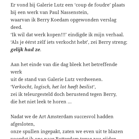
Er vond bij Galerie Lutz een ‘coup de foudre’ plaats
bij een werk van Paul Nassenstein,
waarvan ik Berry Koedam opgewonden verslag
deed.
‘Ik wil dat werk kopen!!!’ eindigde ik mijn verhaal.
‘Als je éérst zèlf iets verkocht hebt’, zei Berry streng;
gelijk had ze
.
Aan het einde van die dag bleek het betreffende
werk
uit de stand van Galerie Lutz verdwenen.
‘V
erkocht, logisch, het lot heeft beslist
‘,
zei ik teleurgesteld doch berustend tegen Berry,
die het niet leek te horen …
Nadat we de Art Amsterdam succesvol hadden
afgesloten,
onze spullen ingepakt, zaten we even uit te blazen
voordat ik ons naar Rotterdam terug zou rijden.