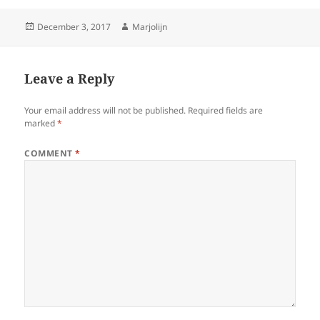
Posted
Author
December 3, 2017
Marjolijn
on
Leave a Reply
Your email address will not be published.
Required fields are
marked
*
COMMENT
*