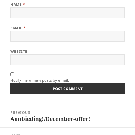
NAME
*
EMAIL
*
WEBSITE
Notify me of new posts by email.
Post
PREVIOUS
navigation
Aanbieding!/December-offer!
Previous
post: