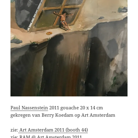
Paul Nassenstein
2011 gouache 20 x 14 cm
gekregen van Berry Koedam op Art Amsterdam
zie:
Art Amsterdam 2011 (booth 44)
zie:
RAM @ Art Amsterdam 2011