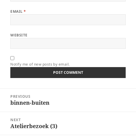
EMAIL
*
WEBSITE
Notify me of new posts by email.
Post
PREVIOUS
navigation
binnen-buiten
Previous
post:
NEXT
Atelierbezoek (3)
Next
post: