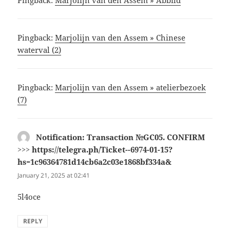
Pingback:
Marjolijn van den Assem » Abbild
Pingback:
Marjolijn van den Assem » Chinese
waterval (2)
Pingback:
Marjolijn van den Assem » atelierbezoek
(7)
Notification: Transaction №GC05. CONFIRM
>>> https://telegra.ph/Ticket--6974-01-15?
hs=1c96364781d14cb6a2c03e1868bf334a&
says:
January 21, 2025 at 02:41
5l4oce
REPLY