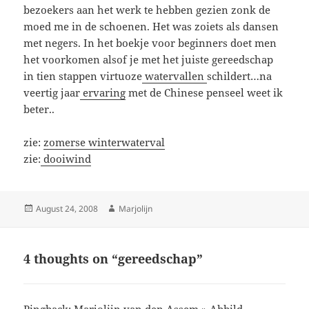
bezoekers aan het werk te hebben gezien zonk de
moed me in de schoenen. Het was zoiets als dansen
met negers. In het boekje voor beginners doet men
het voorkomen alsof je met het juiste gereedschap
in tien stappen virtuoze
watervallen
schildert…na
veertig jaar
ervaring
met de Chinese penseel weet ik
beter..
zie:
zomerse winterwaterval
zie:
dooiwind
Posted
Author
August 24, 2008
Marjolijn
on
4 thoughts on “gereedschap”