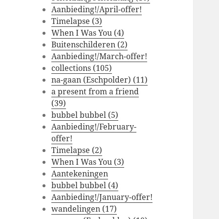
Aanbieding!/April-offer!
Timelapse (3)
When I Was You (4)
Buitenschilderen (2)
Aanbieding!/March-offer!
collections (105)
na-gaan (Eschpolder) (11)
a present from a friend
(39)
bubbel bubbel (5)
Aanbieding!/February-
offer!
Timelapse (2)
When I Was You (3)
Aantekeningen
bubbel bubbel (4)
Aanbieding!/January-offer!
wandelingen (17)