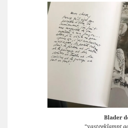
Blader d
“v
astgeklampt aa