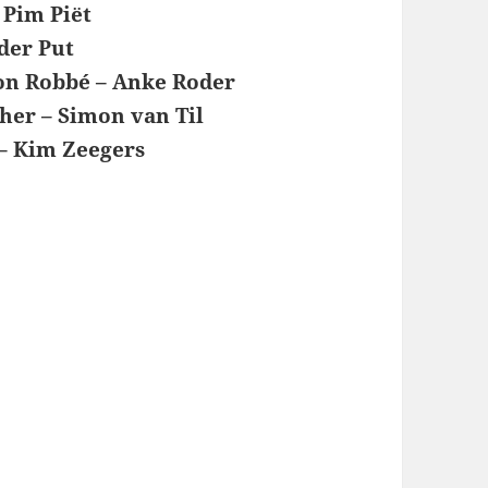
 Pim Piët
der Put
Lon Robbé – Anke Roder
her – Simon van Til
 – Kim Zeegers