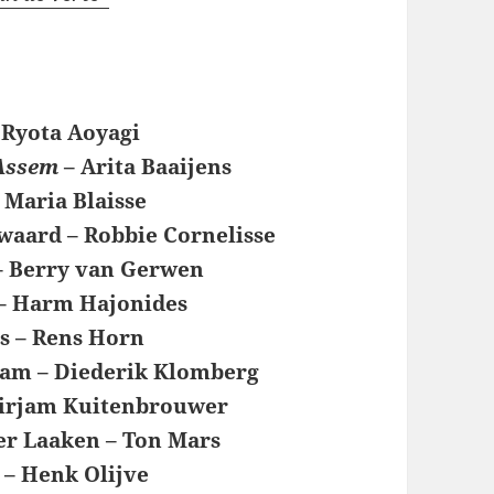
– Ryota Aoyagi
 Assem
– Arita Baaijens
 Maria Blaisse
jwaard – Robbie Cornelisse
 – Berry van Gerwen
 – Harm Hajonides
s – Rens Horn
am – Diederik Klomberg
 Mirjam Kuitenbrouwer
er Laaken – Ton Mars
 – Henk Olijve