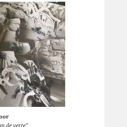
oor
n de verte”