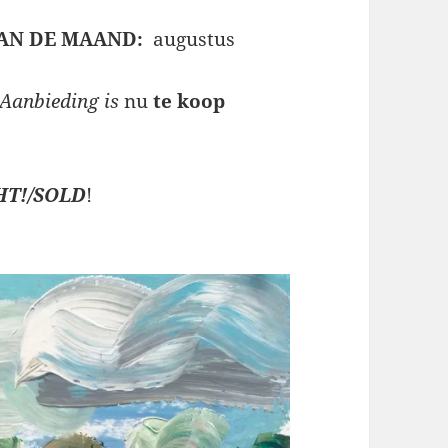
AN DE MAAND:
augustus
A
anbieding is
nu
te koop
T!/SOLD
!