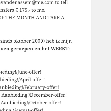
ijnvandenassem@me.com to tell
nsfers € 175,- to me.
 OF THE MONTH AND TAKE A
sinds oktober 2009) heb ik mijn
ven geroepen en het WERKT:
eding!/June-offer!
bieding!/April-offer!
anbieding!/February-offer!
:
Aanbieding!/December-offer!
:
Aanbieding!/October-offer!
ding!/August-offer!