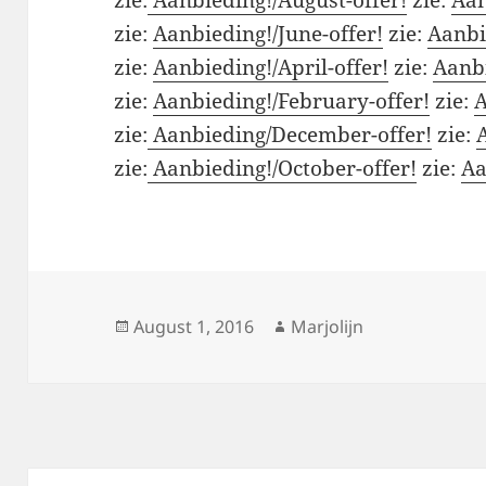
zie:
Aanbieding!/June-offer!
zie:
Aanbi
zie:
Aanbieding!/April-offer!
zie:
Aanbi
zie:
Aanbieding!/February-offer!
zie:
A
zie:
Aanbieding/December-offer!
zie:
zie:
Aanbieding!/October-offer!
zie:
Aa
Posted
Author
August 1, 2016
Marjolijn
on