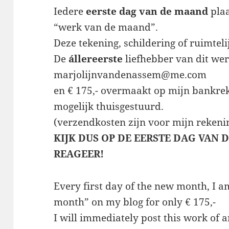
Iedere
eerste dag van de maand
plaa
“werk van de maand”.
Deze tekening, schildering of ruimteli
De
állereerste
liefhebber van dit werk
marjolijnvandenassem@me.com
en € 175,- overmaakt op mijn bankreke
mogelijk thuisgestuurd.
(verzendkosten zijn voor mijn rekeni
KIJK DUS OP DE EERSTE DAG VAN 
REAGEER!
Every first day of the new month, I am
month” on my blog for only € 175,-
I will immediately post this work of a