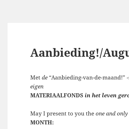
Aanbieding!/Augu
Met
de
“Aanbieding-van-de-maand!” -
eigen
MATERIAALFONDS
in het leven ger
May I present to you the
one and onl
MONTH: