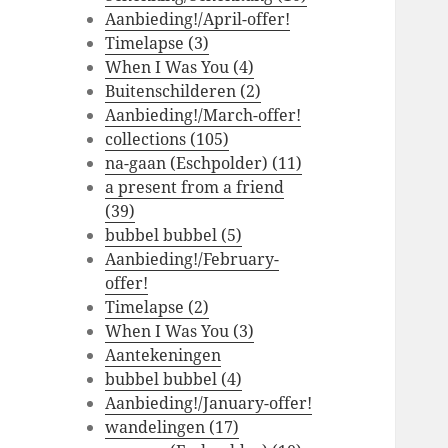
Aanbieding!/April-offer!
Timelapse (3)
When I Was You (4)
Buitenschilderen (2)
Aanbieding!/March-offer!
collections (105)
na-gaan (Eschpolder) (11)
a present from a friend
(39)
bubbel bubbel (5)
Aanbieding!/February-
offer!
Timelapse (2)
When I Was You (3)
Aantekeningen
bubbel bubbel (4)
Aanbieding!/January-offer!
wandelingen (17)