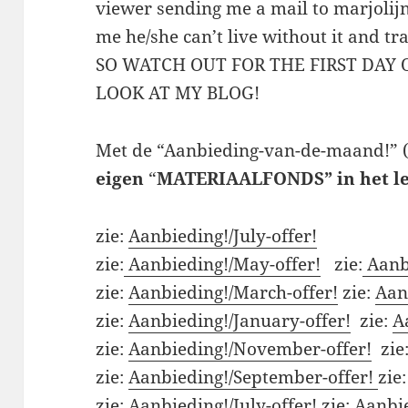
viewer sending me a mail to marjol
me he/she can’t live without it and tra
SO WATCH OUT FOR THE FIRST DAY
LOOK AT MY BLOG!
Met de “Aanbieding-van-de-maand!” (
eigen
“
MATERIAALFONDS” in het le
zie:
Aanbieding!/July-offer!
zie:
Aanbieding!/May-offer!
zie:
Aanbi
zie:
Aanbieding!/March-offer!
zie:
Aan
zie:
Aanbieding!/January-offer!
zie:
A
zie:
Aanbieding!/November-offer!
zie
zie:
Aanbieding!/September-offer!
zie
zie:
Aanbieding!/July-offer!
zie:
Aanbie