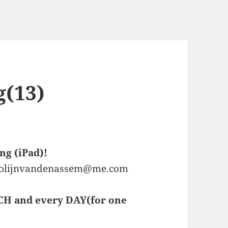
g(13)
ng (iPad)!
olijnvandenassem@me.com
H and every DAY(for one