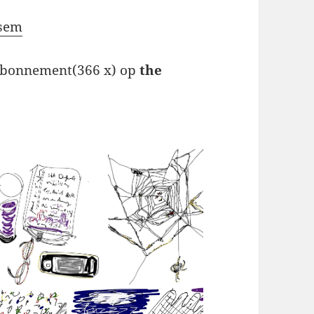
ssem
abonnement(366 x) op
the