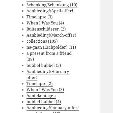
Schenking/Schenkung (10)
Aanbieding!/April-offer!
Timelapse (3)
When I Was You (4)
Buitenschilderen (2)
Aanbieding!/March-offer!
collections (105)
na-gaan (Eschpolder) (11)
a present from a friend
(39)
bubbel bubbel (5)
Aanbieding!/February-
offer!
Timelapse (2)
When I Was You (3)
Aantekeningen
bubbel bubbel (4)
Aanbieding!/January-offer!