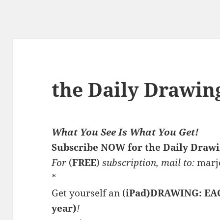
the Daily Drawin
What You See Is What You Get!
Subscribe NOW for the Daily Drawi
For
(
FREE
)
subscription, mail to:
marj
*
Get yourself an (
iPad)DRAWING: EAC
year)
!