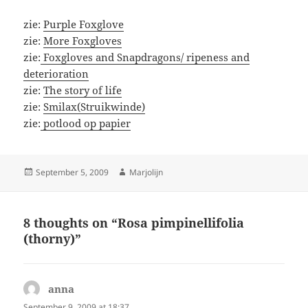
zie:
Purple Foxglove
zie:
More Foxgloves
zie:
Foxgloves and Snapdragons/ ripeness and
deterioration
zie:
The story of life
zie:
Smilax(Struikwinde)
zie:
potlood op papier
Posted
Author
September 5, 2009
Marjolijn
on
8 thoughts on “Rosa pimpinellifolia
(thorny)”
anna
says:
September 9, 2009 at 18:37