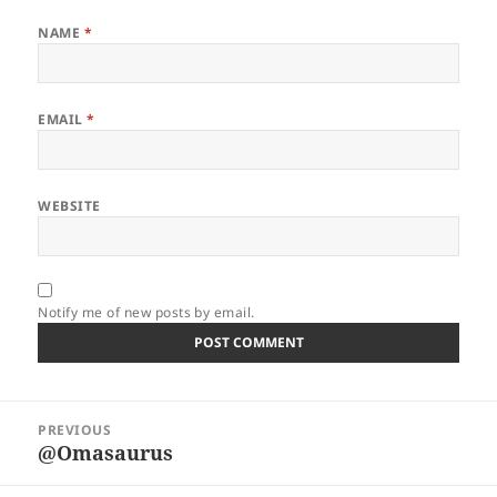
NAME
*
EMAIL
*
WEBSITE
Notify me of new posts by email.
Post
PREVIOUS
navigation
@Omasaurus
Previous
post: