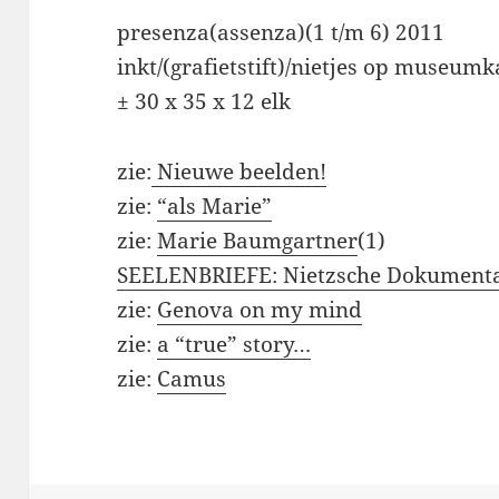
presenza(assenza)(1 t/m 6) 2011
inkt/(grafietstift)/nietjes op museum
± 30 x 35 x 12 elk
zie:
Nieuwe beelden!
zie:
“als Marie”
zie:
Marie Baumgartner
(1)
SEELENBRIEFE: Nietzsche Dokument
zie:
Genova on my mind
zie:
a “true” story…
zie:
Camus