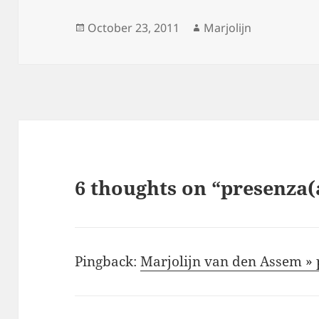
Posted
Author
October 23, 2011
Marjolijn
on
6 thoughts on “presenza(
Pingback:
Marjolijn van den Assem » 