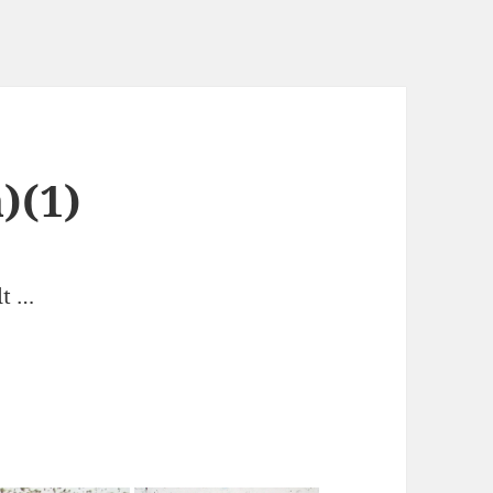
)(1)
lt …