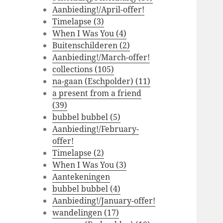
Aanbieding!/April-offer!
Timelapse (3)
When I Was You (4)
Buitenschilderen (2)
Aanbieding!/March-offer!
collections (105)
na-gaan (Eschpolder) (11)
a present from a friend
(39)
bubbel bubbel (5)
Aanbieding!/February-
offer!
Timelapse (2)
When I Was You (3)
Aantekeningen
bubbel bubbel (4)
Aanbieding!/January-offer!
wandelingen (17)