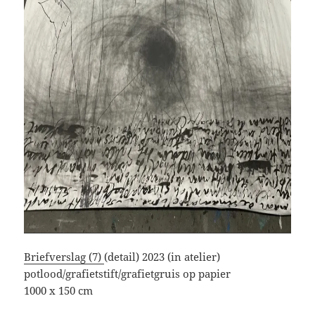
Briefverslag (7)
(detail) 2023 (in atelier)
potlood/grafietstift/grafietgruis op papier
1000 x 150 cm