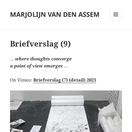
MARJOLIJN VAN DEN ASSEM
MENU
AND
WIDGETS
Briefverslag (9)
…
where thoughts converge
a point of view emerges
…
On Vimeo:
Briefverslag (7) (detail) 2023