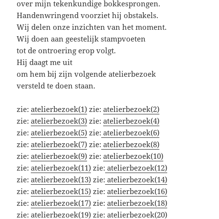
over mijn tekenkundige bokkesprongen.
Handenwringend voorziet hij obstakels.
Wij delen onze inzichten van het moment.
Wij doen aan geestelijk stampvoeten
tot de ontroering erop volgt.
Hij daagt me uit
om hem bij zijn volgende atelierbezoek
versteld te doen staan.
zie:
atelierbezoek(1)
zie:
atelierbezoek(2)
zie:
atelierbezoek(3)
zie:
atelierbezoek(4)
zie:
atelierbezoek(5)
zie:
atelierbezoek(6)
zie:
atelierbezoek(7)
zie:
atelierbezoek(8)
zie:
atelierbezoek(9)
zie:
atelierbezoek(10)
zie:
atelierbezoek(11)
zie:
atelierbezoek(12)
zie:
atelierbezoek(13)
zie:
atelierbezoek(14)
zie:
atelierbezoek(15)
zie:
atelierbezoek(16)
zie:
atelierbezoek(17)
zie:
atelierbezoek(18)
zie:
atelierbezoek(19)
zie:
atelierbezoek(20)