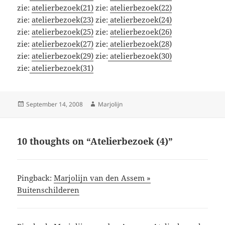
zie:
atelierbezoek(21)
zie:
atelierbezoek(22)
zie:
atelierbezoek(23)
zie:
atelierbezoek(24)
zie:
atelierbezoek(25)
zie:
atelierbezoek(26)
zie:
atelierbezoek(27)
zie:
atelierbezoek(28
)
zie:
atelierbezoek(29)
zie:
atelierbezoek(30)
zie:
atelierbezoek(31)
Posted
Author
September 14, 2008
Marjolijn
on
10 thoughts on “Atelierbezoek (4)”
Pingback:
Marjolijn van den Assem »
Buitenschilderen