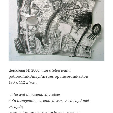
denkbaar(4) 2000,
aan atelierwand
potlood/inkt/acryl/nietjes op museumkarton
130 x 112 x 7cm.
“…terwijl de weemoed veeleer
zo’n aangename weemoed was, vermengd met
vreugde,
verzacht door een zekere lome overgave,