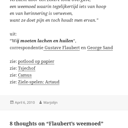
een weemoed waarin tegelijkertijd iets van hoop
en van herinnering is verweven,
want ze doet pijn en toch houdt men ervan.”
uit:
“W
ij moeten lachen en huilen
“,
correspondentie
Gustave Flaubert
en
George Sand
zie:
potlood op papier
zie:
Tsjechof
zie:
Camus
zie:
Ziele-spelen: Artaud
Posted
Author
April 6, 2010
Marjolijn
on
8 thoughts on “Flaubert’s weemoed”