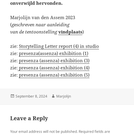
onverwijld hervonden.
Marjolijn van den Assem 2023
(
geschreven naar aanleiding
van de tentoonstelling
vindplaats
)
zie:
Storytelling Letter report (4) in studio
zie:
presenza(assenza) exhibition (1)
zie:
presenza (assenza) exhibition (3)
zie:
presenza (assenza) exhibition (4)
zie:
presenza (assenza) exhibition (5)
Posted
Author
September 8, 2024
Marjolijn
on
Leave a Reply
Your email address will not be published.
Required fields are