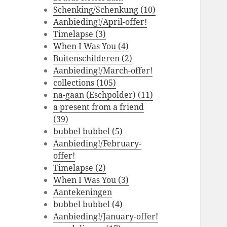
Schenking/Schenkung (10)
Aanbieding!/April-offer!
Timelapse (3)
When I Was You (4)
Buitenschilderen (2)
Aanbieding!/March-offer!
collections (105)
na-gaan (Eschpolder) (11)
a present from a friend
(39)
bubbel bubbel (5)
Aanbieding!/February-
offer!
Timelapse (2)
When I Was You (3)
Aantekeningen
bubbel bubbel (4)
Aanbieding!/January-offer!