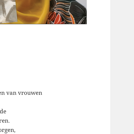
gen van vrouwen
nde
ren.
orgen,