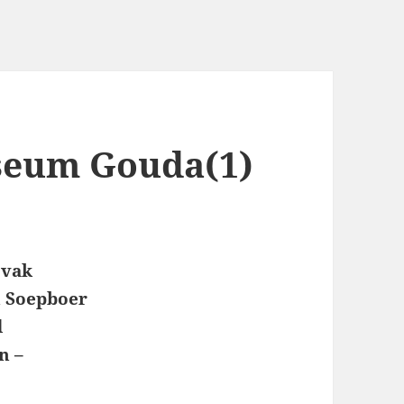
seum Gouda(1)
 vak
n Soepboer
d
n –