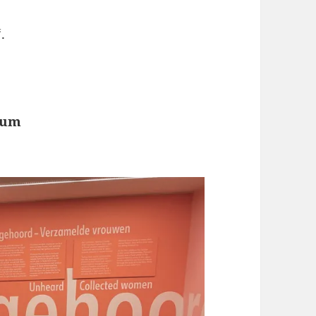
‘.
ium