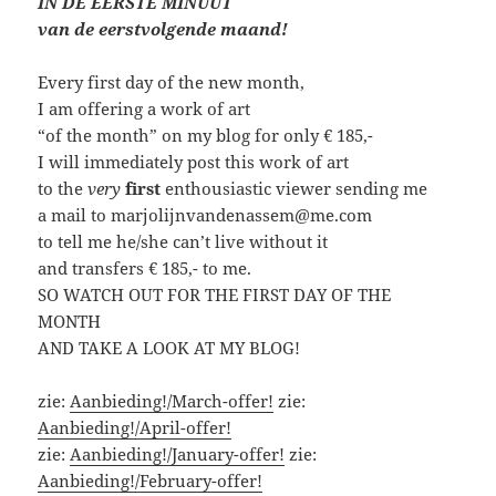
IN DE EERSTE MINUUT
van de eerstvolgende maand!
Every first day of the new month,
I am offering a work of art
“of the month” on my blog for only € 185,-
I will immediately post this work of art
to the
very
first
enthousiastic viewer sending me
a mail to marjolijnvandenassem@me.com
to tell me he/she can’t live without it
and transfers € 185,- to me.
SO WATCH OUT FOR THE FIRST DAY OF THE
MONTH
AND TAKE A LOOK AT MY BLOG!
zie:
Aanbieding!/March-offer!
zie:
Aanbieding!/April-offer!
zie:
Aanbieding!/January-offer!
zie:
Aanbieding!/February-offer!