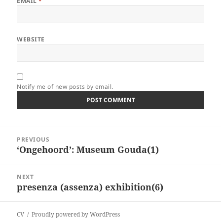
EMAIL
*
WEBSITE
Notify me of new posts by email.
Post
PREVIOUS
navigation
‘Ongehoord’: Museum Gouda(1)
Previous
post:
NEXT
presenza (assenza) exhibition(6)
Next
post:
CV
Proudly powered by WordPress