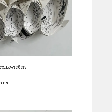
s/relikwieëen
nten