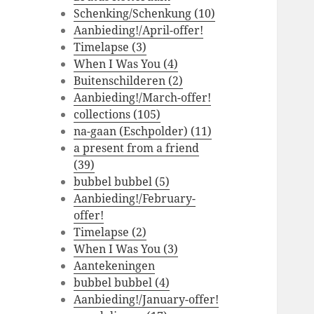
Schenking/Schenkung (10)
Aanbieding!/April-offer!
Timelapse (3)
When I Was You (4)
Buitenschilderen (2)
Aanbieding!/March-offer!
collections (105)
na-gaan (Eschpolder) (11)
a present from a friend
(39)
bubbel bubbel (5)
Aanbieding!/February-
offer!
Timelapse (2)
When I Was You (3)
Aantekeningen
bubbel bubbel (4)
Aanbieding!/January-offer!