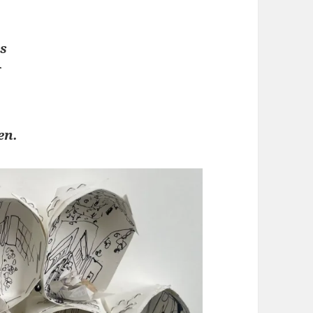
is
g
en.