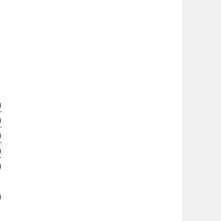
)
)
)
)
)
)