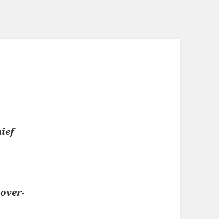
ief
 over-