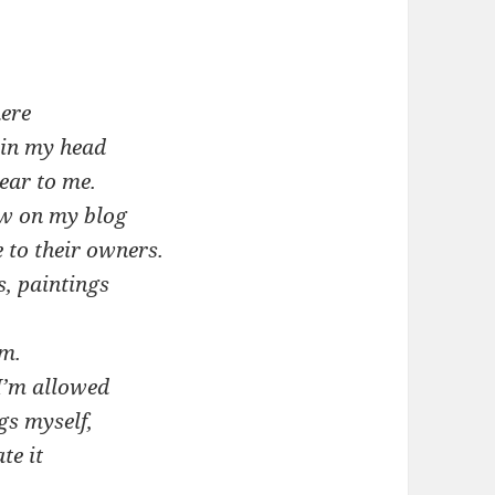
here
 in my head
ear to me.
ow on my blog
 to their owners.
, paintings
em.
I’m allowed
gs myself,
te it