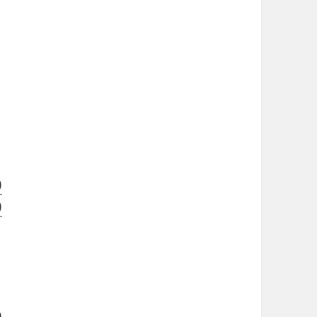
)
)
)