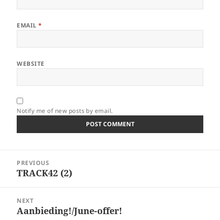
EMAIL
*
WEBSITE
Notify me of new posts by email.
Post
PREVIOUS
navigation
TRACK42 (2)
Previous
post:
NEXT
Aanbieding!/June-offer!
Next