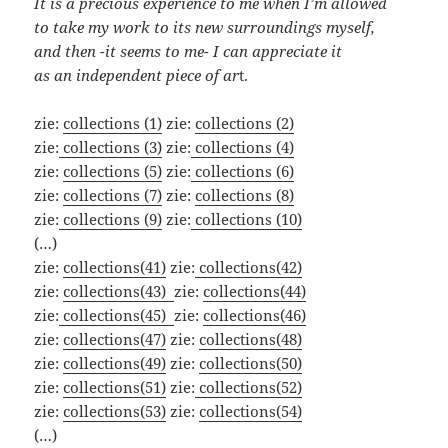
It is a precious experience
to me when I’m allowed
to take my work to
its new surroundings myself,
and then -it seems to me-
I can appreciate it
as an independent piece of ar
t.
zie:
collections (1)
zie:
collections (2)
zie:
collections (3)
zie:
collections (4)
zie:
collections (5)
zie:
collections (6)
zie:
collections (7)
zie:
collections (8)
zie:
collections (9)
zie:
collections (10)
(…)
zie:
collections(41)
zie:
collections(42)
zie:
collections(43)
zie:
collections(44)
zie:
collections(45)
zie:
collections(46)
zie:
collections(47)
zie:
collections(48)
zie:
collections(49)
zie:
collections(50)
zie:
collections(51)
zie:
collections(52)
zie:
collections(53)
zie:
collections(54)
(…)